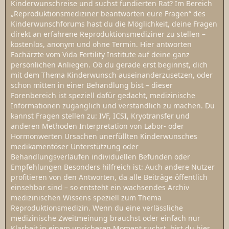
Kinderwunschreise und suchst fundierten Rat? Im Bereich
„Reproduktionsmediziner beantworten eure Fragen“ des
Kinderwunschforums hast du die Möglichkeit, deine Fragen
direkt an erfahrene Reproduktionsmediziner zu stellen –
kostenlos, anonym und ohne Termin. Hier antworten
Fachärzte vom Vida Fertility Institute auf deine ganz
persönlichen Anliegen. Ob du gerade erst beginnst, dich
mit dem Thema Kinderwunsch auseinanderzusetzen, oder
schon mitten in einer Behandlung bist – dieser
Forenbereich ist speziell dafür gedacht, medizinische
Informationen zugänglich und verständlich zu machen. Du
kannst Fragen stellen zu: IVF, ICSI, Kryotransfer und
anderen Methoden Interpretation von Labor- oder
Hormonwerten Ursachen unerfüllten Kinderwunsches
medikamentöser Unterstützung oder
Behandlungsverläufen individuellen Befunden oder
Empfehlungen Besonders hilfreich ist: Auch andere Nutzer
profitieren von den Antworten, da alle Beiträge öffentlich
einsehbar sind – so entsteht ein wachsendes Archiv
medizinischen Wissens speziell zum Thema
Reproduktionsmedizin. Wenn du eine verlässliche
medizinische Zweitmeinung brauchst oder einfach nur
Klarheit in einem unsicheren Moment suchst, bist du hier