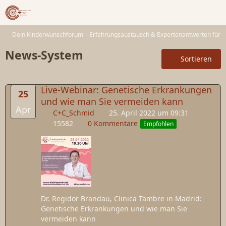
Dein Kinderwunschforum – Erfahrungsaustausch & Expertenantworten für 
News-System
Sortieren
Live-Webinar: Genetische Erkrankungen
25
und wie man Sie vermeiden kann
Apr
C+C_Schmid
25. April 2022 um 09:31
15582
0 Kommentare
Empfohlen
Dr. Regidor Brandau, Clinica Tambre in Madrid:
Genetische Erkrankungen und wie man Sie
vermeiden kann