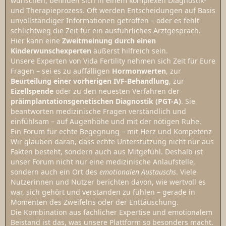
wünschen, befinden sich in einem komplexen Diagnostik-
und Therapieprozess. Oft werden Entscheidungen auf Basis
unvollständiger Informationen getroffen – oder es fehlt
schlichtweg die Zeit für ein ausführliches Arztgespräch.
Hier kann eine
Zweitmeinung durch einen
Kinderwunschexperten
äußerst hilfreich sein.
Unsere Experten von Vida Fertility nehmen sich Zeit für Eure
Fragen – sei es zu auffälligen
Hormonwerten
, zur
Beurteilung einer vorherigen IVF-Behandlung
, zur
Eizellspende
oder zu den neuesten Verfahren der
präimplantationsgenetischen Diagnostik (PGT-A)
. Sie
beantworten medizinische Fragen verständlich und
einfühlsam – auf Augenhöhe und mit der nötigen Ruhe.
Ein Forum für echte Begegnung – mit Herz und Kompetenz
Wir glauben daran, dass echte Unterstützung nicht nur aus
Fakten besteht, sondern auch aus Mitgefühl. Deshalb ist
unser Forum nicht nur eine medizinische Anlaufstelle,
sondern auch ein Ort des
emotionalen Austauschs
. Viele
Nutzerinnen und Nutzer berichten davon, wie wertvoll es
war, sich gehört und verstanden zu fühlen – gerade in
Momenten des Zweifelns oder der Enttäuschung.
Die Kombination aus fachlicher Expertise und emotionalem
Beistand ist das, was unsere Plattform so besonders macht.