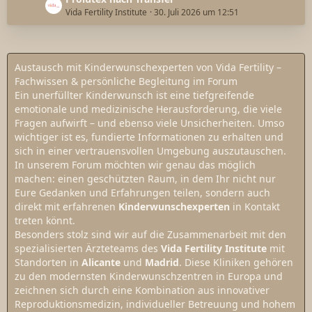
e
Vida Fertility Institute
30. Juli 2026 um 12:51
t
z
t
Austausch mit Kinderwunschexperten von Vida Fertility –
e
Fachwissen & persönliche Begleitung im Forum
B
Ein unerfüllter Kinderwunsch ist eine tiefgreifende
e
emotionale und medizinische Herausforderung, die viele
i
Fragen aufwirft – und ebenso viele Unsicherheiten. Umso
t
wichtiger ist es, fundierte Informationen zu erhalten und
r
sich in einer vertrauensvollen Umgebung auszutauschen.
ä
In unserem Forum möchten wir genau das möglich
g
machen: einen geschützten Raum, in dem Ihr nicht nur
e
Eure Gedanken und Erfahrungen teilen, sondern auch
direkt mit erfahrenen
Kinderwunschexperten
in Kontakt
treten könnt.
Besonders stolz sind wir auf die Zusammenarbeit mit den
spezialisierten Ärzteteams des
Vida Fertility Institute
mit
Standorten in
Alicante
und
Madrid
. Diese Kliniken gehören
zu den modernsten Kinderwunschzentren in Europa und
zeichnen sich durch eine Kombination aus innovativer
Reproduktionsmedizin, individueller Betreuung und hohem