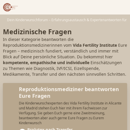
Dein Kinderwunschforum – Erfahrungsaustausch & Expertenantworten für 
Medizinische Fragen
In dieser Kategorie beantworten die
Reproduktionsmedizinerinnen vom
Vida Fertility Institute
Eure
Fragen – medizinisch fundiert, verständlich und immer mit
Blick auf Deine persönliche Situation. Du bekommst hier
kompetente, empathische und individuelle
Einschätzungen
zu Themen wie Diagnostik, IVF/ICSI, Eizellspende,
Medikamente, Transfer und den nächsten sinnvollen Schritten.
Reproduktionsmediziner beantworten
Eure Fragen
Die Kinderwunschexperten des Vida Fertility Institute in Alicante
und Madrid stehen Euch hier mit ihrem Fachwissen zur
Verfügung. Sie geben Euch gerne eine Zweitmeinung,
beantworten aber auch gerne Eure Fragen zu Eurem
Kinderwunsch
L
Prolutex nach Transfer