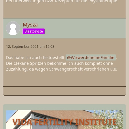
bei Überweisungen bzw. Rezepten für die Physiotherapie.
Mysza
Blastozyste
12. September 2021 um 12:03
Das habe ich auch festgestellt
WirwerdeneineFamilie
.
Die Clexane Spritzen bekomme ich auch komplett ohne
Zuzahlung, da wegen Schwangerschaft verschrieben 🤷🏻‍♀️
VIDA FERTILITY INSTITUTE