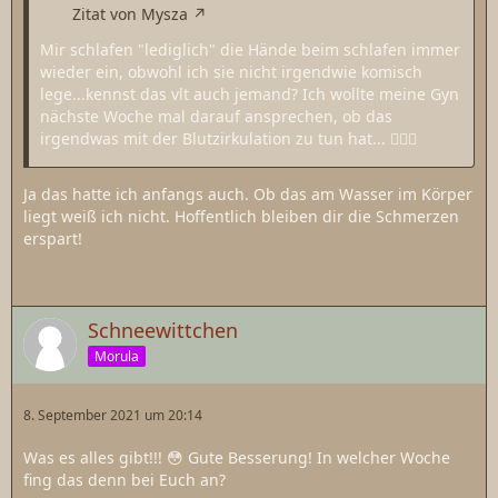
Zitat von Mysza
Mir schlafen "lediglich" die Hände beim schlafen immer
wieder ein, obwohl ich sie nicht irgendwie komisch
lege...kennst das vlt auch jemand? Ich wollte meine Gyn
nächste Woche mal darauf ansprechen, ob das
irgendwas mit der Blutzirkulation zu tun hat... 🤷🏻‍♀️
Ja das hatte ich anfangs auch. Ob das am Wasser im Körper
liegt weiß ich nicht. Hoffentlich bleiben dir die Schmerzen
erspart!
Schneewittchen
Morula
8. September 2021 um 20:14
Was es alles gibt!!! 😳 Gute Besserung! In welcher Woche
fing das denn bei Euch an?