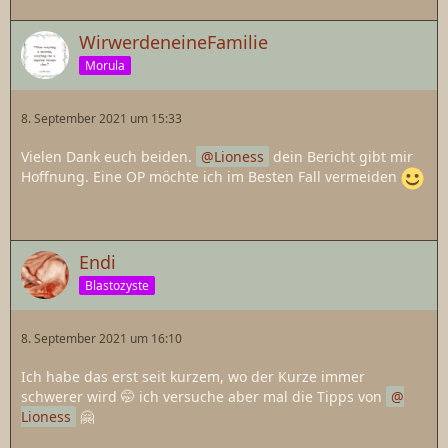
WirwerdeneineFamilie
Morula
8. September 2021 um 15:33
Vielen Dank euch beiden.
Lioness
dein Bericht gibt mir
Hoffnung. Eine OP möchte ich im Besten Fall vermeiden
Endi
Blastozyste
8. September 2021 um 16:10
Ich habe das erst seit kurzem, wo der Kurze immer
schwerer wird 🤭 ich versuche aber mal die Tipps von
Lioness
🤗