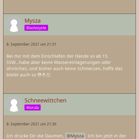
Mysza
Blastozyste
8. September 2021 um 21:31
Bei mir mit dem Einschlafen der Hände so ab 15.
SSW...habe aber keine Wassereinlagerungen oder
ähnliches, und bisher auch keine Schmerzen, hoffe das
bleibt auch so 😳🤞🏻
Schneewittchen
Morula
8. September 2021 um 21:36
Ich drücke Dir die Daumen,
Mysza
. Ich bin jetzt in der