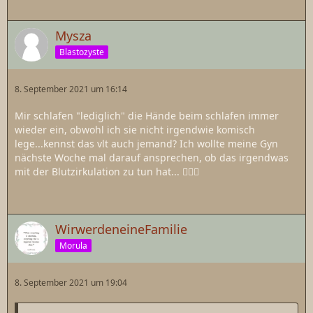
Mysza
Blastozyste
8. September 2021 um 16:14
Mir schlafen "lediglich" die Hände beim schlafen immer
wieder ein, obwohl ich sie nicht irgendwie komisch
lege...kennst das vlt auch jemand? Ich wollte meine Gyn
nächste Woche mal darauf ansprechen, ob das irgendwas
mit der Blutzirkulation zu tun hat... 🤷🏻‍♀️
WirwerdeneineFamilie
Morula
8. September 2021 um 19:04