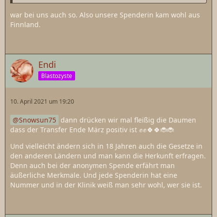
war bei uns auch so. Also unsere Spenderin kam wohl aus
Finnland.
Endi
Blastozyste
10. April 2021 um 19:20
Snowsun75
dann drücken wir mal fleißig die Daumen
dass der Transfer Ende März positiv ist ✊✊🍀🍀🐞🐞
Und vielleicht ändern sich in 18 Jahren auch die Gesetze in
den anderen Ländern und man kann die Herkunft erfragen.
Denn auch bei der anonymen Spende erfährt man
äußerliche Merkmale. Und jede Spenderin hat eine
Nummer und in der Klinik weiß man sehr wohl, wer sie ist.