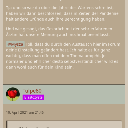
Tja und so wie du über die Jahre des Wartens schreibst,
haben wir dann beschlossen, dass in Zeiten der Pandemie
halt andere Gründe auch ihre Berechtigung haben.
Und wie gesagt, das Gespräch mit der sehr erfahrenen
Ärztin hat unsere Meinung auch nochmal beeinflusst.
Mysza
Toll, dass du durch den Austausch hier im Forum
deine Einstellung geändert hast. Ich halte es für ganz
wichtig, dass man offen mit dem Thema umgeht. Je
normaler und ehrlicher desto selbstverständlicher wird es
dann wohl auch für dein Kind sein.
Tulpe80
Blastozyste
10. April 2021 um 21:46