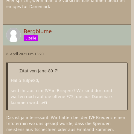
Hier spricht, wenn man die Vorsichtsmaßnahmen beachtet
einiges für Dänemark
Bergblume
Eizelle
8. April 2021 um 13:20
Zitat von Jane-80
Hallo Tulpe80,
seid ihr auch im IVF in Bregenz? Wir sind dort und
warten noch auf die offene EZS, die aus Dänemark
kommen wird...vG
Das ist ja interessant. Wir hatten bei der IVF Bregenz einen
Infotermin wo uns gesagt wurde, dass die Spenden
meistens aus Tschechien oder aus Finnland kommen.