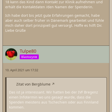
18 kann das Kind dann Kontakt zur Klinik aufnehmen und
erhält die Kontaktdaten /den Namen der Spenderin.
Ich habe dort bis jetzt gute Erfahrungen gemacht, habe
aber auch selber früher in Dänemark gearbeitet und fühle
mich daher dort prinzipiell gut versorgt. Hoffe es hilft Dir.
Liebe Grüße
Tulpe80
Blastozyste
10. April 2021 um 17:32
Zitat von Bergblume
Das ist ja interessant. Wir hatten bei der IVF Bregenz
einen Infotermin wo uns gesagt wurde, dass die
Spenden meistens aus Tschechien oder aus Finnland
kommen.