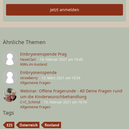
Jetzt anmelden
Ähnliche Themen
Embryonenspende Prag
HexeClari
14. Februar 2021 um 19:40
KiWu im Ausland
Embryonenspende
strawberry
12. März 2021 um 10:54
Allgemeine Fragen
Webinar: Offene Fragerunde - All Deine Fragen rund
um die Kinderwunschbehandlung
C+C_Schmid
15. Februar 2021 um 16:16
Allgemeine Fragen
Tags
EZS
Österreich
finnland