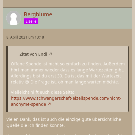
Bergblume
Eizelle
8. April 2021 um 13:18
Zitat von Endi
Offene Spende ist nicht so einfach zu finden. Außerdem
hört man immer wieder dass es lange Wartezeiten gibt.
Allerdings bist du erst 30. Da ist das mit der Wartezeit
relativ 😉 Die Frage ist, ob man lange warten möchte.
Vielleicht hilft euch diese Seite:
https://www.schwangerschaft-eizellspende.com/nicht-
anonyme-spende
Vielen Dank, das ist auch die einzige gute übersichtliche
Quelle die ich finden konnte.