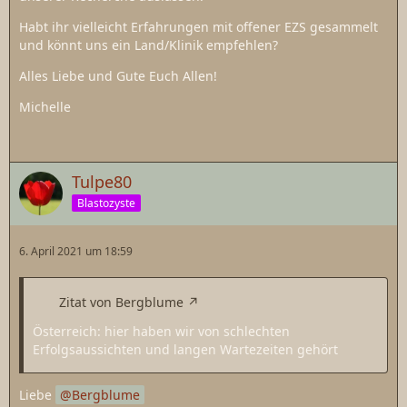
Habt ihr vielleicht Erfahrungen mit offener EZS gesammelt
und könnt uns ein Land/Klinik empfehlen?
Alles Liebe und Gute Euch Allen!
Michelle
Tulpe80
Blastozyste
6. April 2021 um 18:59
Zitat von Bergblume
Österreich: hier haben wir von schlechten
Erfolgsaussichten und langen Wartezeiten gehört
Liebe
Bergblume