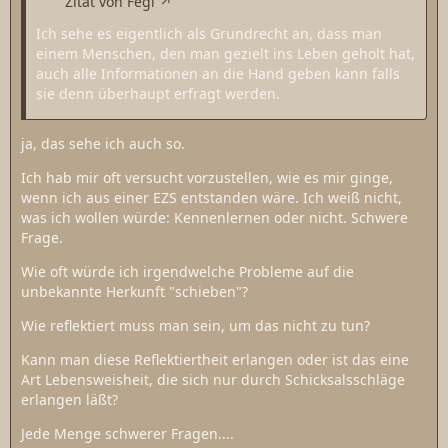
Zitat von Fegi
Ich sehe es eigentlich als Grundrecht an, dass man
einem Menschen, den man gezielt ins Leben geholt hat,
auch alle Informationen an die Hand geben kann falls
sie denn überhaupt erfragt werden.
ja, das sehe ich auch so.
Ich hab mir oft versucht vorzustellen, wie es mir ginge,
wenn ich aus einer EZS entstanden wäre. Ich weiß nicht,
was ich wollen würde: Kennenlernen oder nicht. Schwere
Frage.
Wie oft würde ich irgendwelche Probleme auf die
unbekannte Herkunft "schieben"?
Wie reflektiert muss man sein, um das nicht zu tun?
Kann man diese Reflektiertheit erlangen oder ist das eine
Art Lebensweisheit, die sich nur durch Schicksalsschläge
erlangen läßt?
Jede Menge schwerer Fragen....