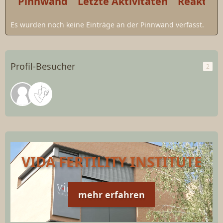
Pinnwand
Letzte Aktivitäten
Reaktio
Es wurden noch keine Einträge an der Pinnwand verfasst.
Profil-Besucher
2
VIDA FERTILITY INSTITUTE
mehr erfahren