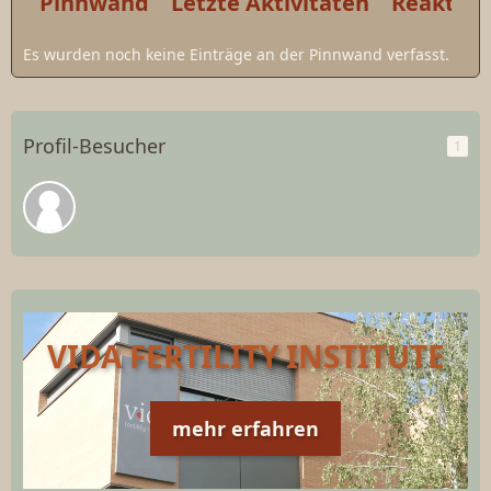
Pinnwand
Letzte Aktivitäten
Reaktio
Es wurden noch keine Einträge an der Pinnwand verfasst.
Profil-Besucher
1
VIDA FERTILITY INSTITUTE
mehr erfahren