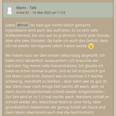
Mami - Talk
Annie 82
14. Mai 2022 um 11:53
Liebe
Endi
du hast gar nichts falsch gemacht.
Irgendwann wird auch das aufhören. Es ist sehr sehr
kräftezehrend, bei uns war es ja ähnlich. Nicht jede Stunde,
aber alle zwei Stunden. Da hatte ich auch das Gefühl, dass
ich nie wieder ein eigenes Leben haben werde
Wir haben kurz vor dem ersten Geburtstag abgestillt. Ich
habe mich tatsächlich ausquartiert ( ich brauchte am
nächsten Tag meine volle Konzentration). Ich glaube ich
habe es schon einmal erzählt. Und es lief erstaunlich gut
mit Mann und Kind. Danach war es nochmal 2-3 Nächte
schwierig, standhaft zu bleiben , aber dann war es gut. Er
war dann zwar noch einige Zeit nachts oft wach, aber ist
dann durch körperkontakt schnell wieder eingeschlafen...
Zur Zeit wird er so 1-2 mal nachts wach. Meistens schläft er
schnell wieder ein. Manchmal feiert er eine Party. Aber
grundsätzlich bekommen wir genug Schlaf am Stück und
mein Mann übernimmt auch mal die Nachtschicht.