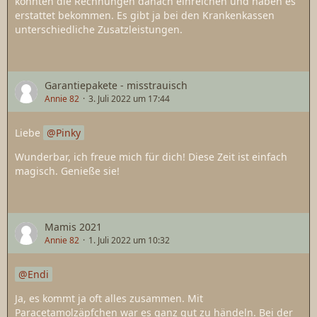
konnten die Rechnungen danach einreichen und haben es
erstattet bekommen. Es gibt ja bei den Krankenkassen
unterschiedliche Zusatzleistungen.
Garantiepakete - misstrauisch
Annie 82
3. Juli 2022 um 17:44
Liebe
Pinky
Wunderbar, ich freue mich für dich! Diese Zeit ist einfach
magisch. Genieße sie!
Mamis 2021
Annie 82
1. Juli 2022 um 10:32
Endi
Ja, es kommt ja oft alles zusammen. Mit
Paracetamolzäpfchen war es ganz gut zu händeln. Bei der