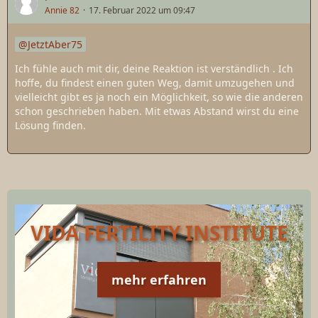
Annie 82
17. Februar 2022 um 09:47
JetztAber75
Ich fühle auch mit dir, deine Reaktion ist verständlich . Ich
hoffe, du findest einen guten Weg, damit umzugehen und
vielleicht gibt es ja noch ein Möglichkeit, so wie die anderen
schon geschrieben haben. Mit etwas Abstand wirst du eine
Lösung finden.
VIDA FERTILITY INSTITUTE
mehr erfahren