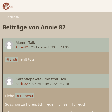
Annie 82
Beiträge von Annie 82
Mami - Talk
Annie 82
25. Februar 2023 um 11:30
Endi
fehlt total!
Garantiepakete - misstrauisch
Annie 82
7. November 2022 um 22:01
Liebe
Tulpe80
So schön zu hören. Ich freue mich sehr für euch.