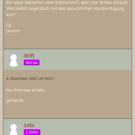
Bin aber weiterhin sehr interessiert, wie's bei Arleta abläuft.
Wie sieht's eigentlich mit der sprachlichen Verständigung
aus?
Lg
Jasmin
dtift
Morula
4. November 2007 um 09:21
Re: Pronatal Arleta
gelöscht
sebi
2-Zeller