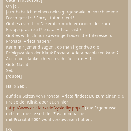
date=1195861585]
Oh je ,
jetzt habe ich meinen Beitrag irgendwie in verschiedene
Foren gesetzt ! Sorry , tut mir leid !
Gibt es eventl im Dezember noch jemanden der zum
Erstgespräch zu Pronatal Arleta reist ?
Gibt es wirklich nur so wenige Frauen die Interesse für
Pronatal Arleta haben?
Kann mir jemand sagen , ob man irgendwo die
Erfolgszahlen der Klinik Pronatal Arleta nachlesen kann ?
Auch hier danke ich euch sehr für eure Hilfe .
Gute Nacht ,
Sebi
[/quote]
Hallo Sebi,
auf den Seiten von Pronatal Arleta findest Du zum einen die
Preise der Klink, aber auch hier
(
http://www.arleta.cz/de/vysledky.php
) die Ergebnisse
gelistet, die sie seit der Zusammenarbeit
mit Pronatal 2004 wohl vorzuweisen haben.
LG,