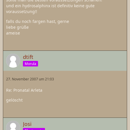
und ein hydrosalphinx ist definitiv keine gute
voraussetzung!!
falls du noch fargen hast, gerne
liebe grüße
ameise
dtift
Morula
27. November 2007 um 21:03
Re: Pronatal Arleta
gelöscht
Josi