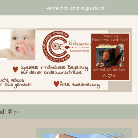
Anmelden oder registrieren
d! 💬🩺