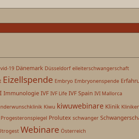
Dänemark
vid-19
Düsseldorf
eileiterschwangerschaft
Eizellspende
Erfahr
t
Embryo
Embryonenspende
I
Immunologie
IVF
IVF Spain
IVF Life
IVI Mallorca
kiwuwebinare
Klinik
inderwunschklinik
Kiwu
Klinike
Prolutex
Schwangersch
Progesteronspiegel
schwanger
Webinare
Utrogest
Österreich