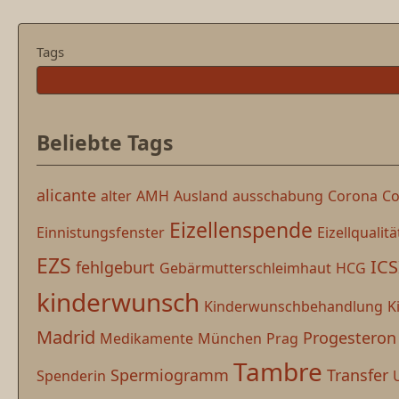
Tags
Beliebte Tags
alicante
alter
AMH
Ausland
ausschabung
Corona
Co
Eizellenspende
Einnistungsfenster
Eizellqualitä
EZS
ICS
fehlgeburt
Gebärmutterschleimhaut
HCG
kinderwunsch
Kinderwunschbehandlung
K
Madrid
Progesteron
Medikamente
München
Prag
Tambre
Spermiogramm
Transfer
Spenderin