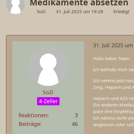
Medikamente absetzen
SoZi
31. Juli 2025 um 19:28
Erledigt
31. Juli 2025 um
Hallo liebes Team
Ich befinde mich se
Ich nehme jetzt no
2mg. Heparin und 
SoZi
Heparin und ASS ne
4-Zeller
Die anderen Medika
wäre ihre Empfehl
Reaktionen
3
Ich nehme recht vi
Beiträge
46
weglassen oder soll