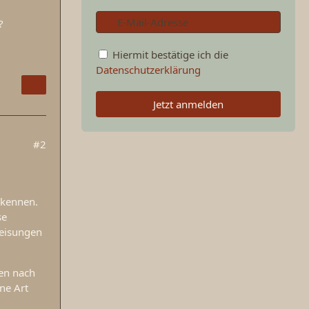
?
Hiermit bestätige ich die
Datenschutzerklärung
Jetzt anmelden
#2
 kennen.
se
nweisungen
den nach
ne Art