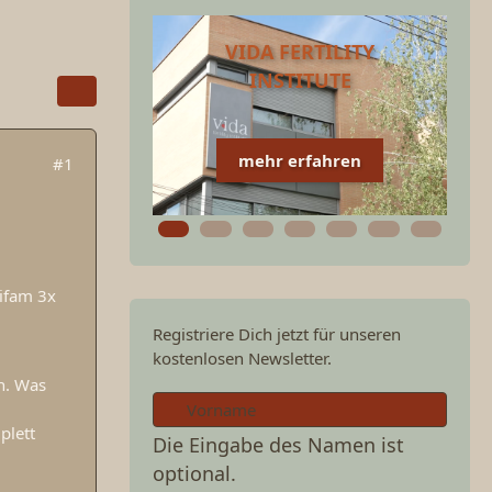
VIDA FERTILITY
INSTITUTE
mehr erfahren
#1
rifam 3x
Registriere Dich jetzt für unseren
kostenlosen Newsletter.
n. Was
plett
Die Eingabe des Namen ist
.
optional.