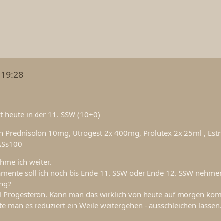
 19:28
it heute in der 11. SSW (10+0)
ch Prednisolon 10mg, Utrogest 2x 400mg, Prolutex 2x 25ml , Est
ASs100
hme ich weiter.
mente soll ich noch bis Ende 11. SSW oder Ende 12. SSW nehme
ung?
el Progesteron. Kann man das wirklich von heute auf morgen kom
te man es reduziert ein Weile weitergehen - ausschleichen lassen