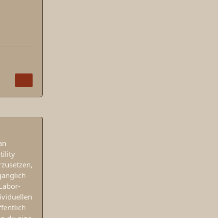
an
ility
rzusetzen,
gänglich
Labor-
viduellen
fentlich