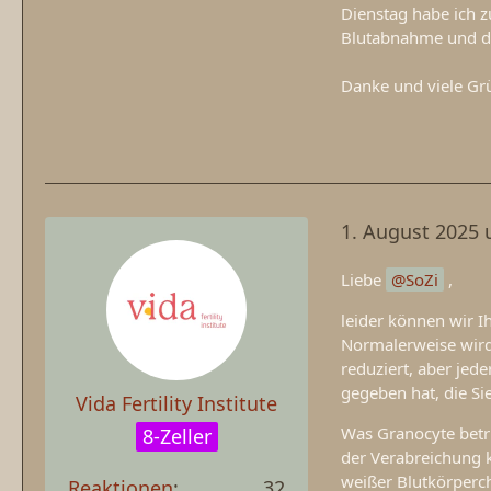
Dienstag habe ich z
Blutabnahme und di
Danke und viele Gr
1. August 2025 
Liebe
SoZi
,
leider können wir I
Normalerweise wird
reduziert, aber jede
gegeben hat, die Si
Vida Fertility Institute
Was Granocyte betri
8-Zeller
der Verabreichung k
weißer Blutkörperc
Reaktionen
32