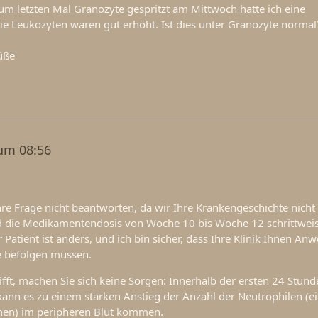
um letzten Mal Granozyte gespritzt am Mittwoch hatte ich eine
e Leukozyten waren gut erhöht. Ist dies unter Granozyte normal
üße
um 08:56
hre Frage nicht beantworten, da wir Ihre Krankengeschichte nicht
 die Medikamentendosis von Woche 10 bis Woche 12 schrittwei
r Patient ist anders, und ich bin sicher, dass Ihre Klinik Ihnen A
e befolgen müssen.
fft, machen Sie sich keine Sorgen: Innerhalb der ersten 24 Stun
ann es zu einem starken Anstieg der Anzahl der Neutrophilen (ei
hen) im peripheren Blut kommen.