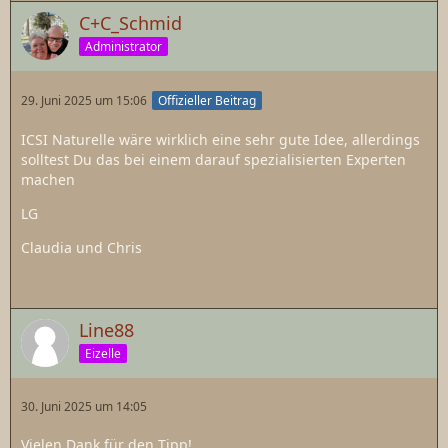
C+C_Schmid
Administrator
29. Juni 2025 um 15:06
Offizieller Beitrag
ICSI Naturelle wäre wirklich eine sehr gute Idee, allerdings
solltest Du das bei einem darauf spezialisierten Experten
machen
LG
Claudia und Chris
Line88
Eizelle
30. Juni 2025 um 14:05
Vielen Dank für den Tipp!