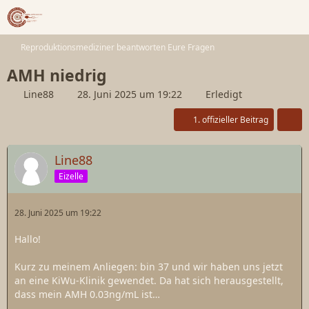
Reproduktionsmediziner beantworten Eure Fragen
AMH niedrig
Line88
28. Juni 2025 um 19:22
Erledigt
1. offizieller Beitrag
Line88
Eizelle
28. Juni 2025 um 19:22
Hallo!
Kurz zu meinem Anliegen: bin 37 und wir haben uns jetzt
an eine KiWu-Klinik gewendet. Da hat sich herausgestellt,
dass mein AMH 0.03ng/mL ist…