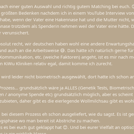
 nach einer guten Auswahl und richtig gutem Matching bei euch. 
er größten Bedenken nachdem ich in einem YouTube Interview von 
habe, wenn der Vater eine Hakennase hat und die Mutter nicht, 
nase trotzdem als Spenderin nehmen weil der Vater eine hätte. D
 verunsichert.
absolut recht, wir deutschen haben wohl eine andere Erwartungsh
und auch an die Arbeitsweise 😅. Das hätte ich natürlich gerne für
 Kommunikation, etc. (weiche Faktoren) angeht, ist es mir nach 
in KiWu Kliniken relativ egal, damit komme ich zurecht.
 wird leider nicht biometrisch ausgewählt, dort hatte ich schon a
 Prozess… grundsätzlich wäre ja ALLES (Genetik Tests, Biometrisc
fen / anonyme Spende etc) grundsätzlich möglich, aber es scheint
nzubieten, daher gibt es die eierlegende Wollmilchsau gibt es wohl
 bei diesem Prozess eh schon ausgeliefert, wie du sagst. Es ist g
ngsphase wo man bereit ist Abstriche zu machen.
s es bei euch gut geklappt hat 😊. Und bei eurer Vielfalt an optis
s ja ein wirklich klasse.