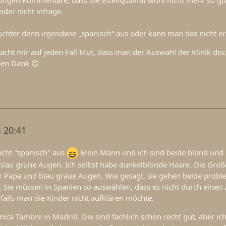
ider nicht infrage.
Tochter denn irgendwie „spanisch“ aus oder kann man das nicht e
cht mir auf jeden Fall Mut, dass man der Auswahl der Klinik do
ben Dank 😊
 20:41
nicht "spanisch" aus
Mein Mann und ich sind beide blond und
blau grüne Augen. Ich selbst habe dunkelblonde Haare. Die Große
r Papa und blau graue Augen. Wie gesagt, sie gehen beide probl
 Sie müssen in Spanien so auswählen, dass es nicht durch einen 
alls man die Kinder nicht aufklären möchte.
nica Tambre in Madrid. Die sind fachlich schon recht gut, aber ic