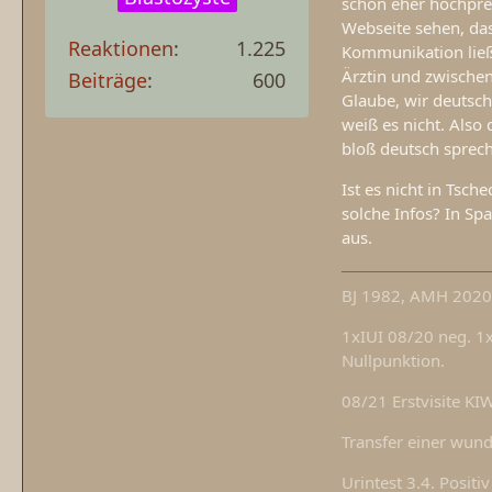
schon eher hochprei
Webseite sehen, das
Reaktionen
1.225
Kommunikation lie
Ärztin und zwischenz
Beiträge
600
Glaube, wir deutsch
weiß es nicht. Also
bloß deutsch sprech
Ist es nicht in Tsc
solche Infos? In Sp
aus.
BJ 1982, AMH 2020:
1xIUI 08/20 neg. 1
Nullpunktion.
08/21 Erstvisite KI
Transfer einer wun
Urintest 3.4. Positiv