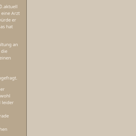
.aktuell
eine Arzt
würde er
as hat
altung an
 die
meinen
ngefragt.
her
 wohl
 leider
erade
chen