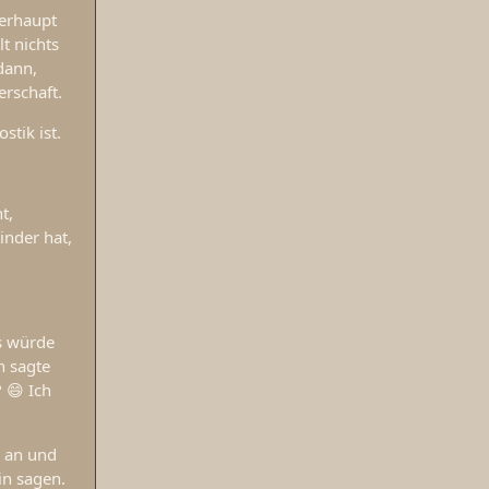
berhaupt
t nichts
dann,
erschaft.
stik ist.
t,
inder hat,
s würde
n sagte
 😄 Ich
n an und
in sagen.