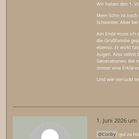
Wir haben den 1. V
Mein Sohn ist noch 
Schwester. Aber bei
Am Ende muss ich a
die Großfamilie gep
ebenso. Er wirkt fa
Augen. Also selbst 
Generationen. Bei m
immer eine Erklärun
Und wie verrückt li
1. Juni 2026 um
Conby
gut zu hör