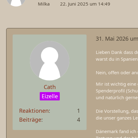
Milka
22. Juni 2025 um 14:49
31. Mai 2026 um
Lieben Dank dass du 
warst du in Spanien
Nein, offen oder an
Mir ist wichtig eine
Cath
Spenderprofil (Schu
Eizelle
und natürlich gerne
Reaktionen
1
Die Vorstellung, da
die unser ganzes Leb
Beiträge
4
Dänemark fand ich e
Testung und der häu