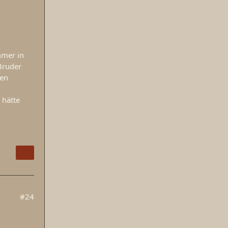
mmer in
Bruder
len
 hätte
#24