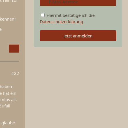
Hiermit bestätige ich die
rkennen?
Datenschutzerklärung
ch
Jetzt anmelden
#22
 haben
 hat ein
emlos als
Zufall
h glaube