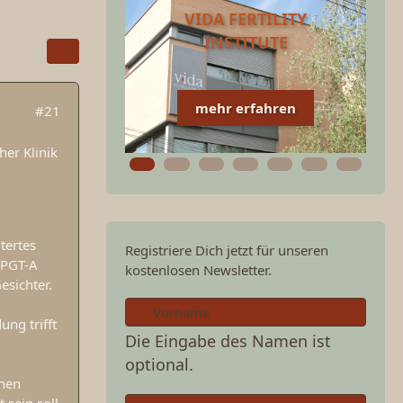
VIDA FERTILITY
INSTITUTE
mehr erfahren
#21
her Klinik
itertes
Registriere Dich jetzt für unseren
 PGT-A
kostenlosen Newsletter.
esichter.
ng trifft
Die Eingabe des Namen ist
optional.
chen
 sein soll