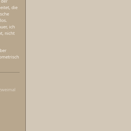
 der
itet, die
tsche
los.
uer, ich
t, nicht
aber
iometrisch
 zweimal