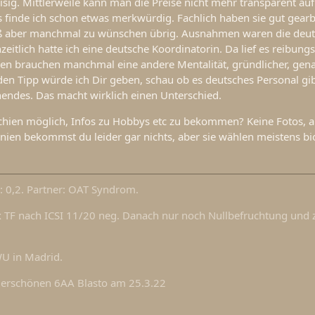
sig. Mittlerweile kann man die Preise nicht mehr transparent auf
 finde ich schon etwas merkwürdig. Fachlich haben sie gut gearbe
ß aber manchmal zu wünschen übrig. Ausnahmen waren die deu
eitlich hatte ich eine deutsche Koordinatorin. Da lief es reibungs
en brauchen manchmal eine andere Mentalität, gründlicher, gena
 den Tipp würde ich Dir geben, schau ob es deutsches Personal gib
endes. Das macht wirklich einen Unterschied.
hechien möglich, Infos zu Hobbys etc zu bekommen? Keine Fotos, 
anien bekommst du leider gar nichts, aber sie wählen meistens b
 0,2. Partner: OAT Syndrom.
x TF nach ICSI 11/20 neg. Danach nur noch Nullbefruchtung und
WU in Madrid.
derschönen 6AA Blasto am 25.3.22