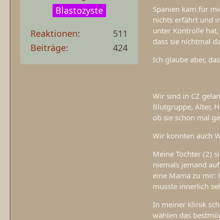
Spanien kam für mic
Blastozyste
nichts erfährt und 
unter Kontrolle hat
Reaktionen
511
dass sie nichtmal d
Beiträge
424
Ich glaube aber, das
Wir sind in CZ gela
Blutgruppe, Alter, 
ob sie schon mal ges
Wir konnten auch W
Meine Tochter (2) 
niemals jemand auf
eine Mama zu mir: K
musste innerlich seh
In meiner Klinik sc
wählen das bestmög