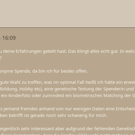
 16:09
deine Erfahrungen geteilt hast. Das klingt alles echt gut. In welc
?
onyme Spende, da bin ich für beides offen.
 gute Wahl zu treffen, was im optimal Fall heißt ich hätte ein erwe
lbildung, Hobby etc), eine genetische Testung der Spenderin und
 ein Kinderfoto oder zumindest ein biometrisches Matching der G
ss jemand fremdes anhand von nur wenigen Daten eine Entscheidu
en betrifft ist gerade noch sehr schwierig für mich.
igentlich sehr interessant aber aufgrund der fehlenden Genetis
figen Kommentare, dass die Eizellqualität wohl nicht mehr so gut