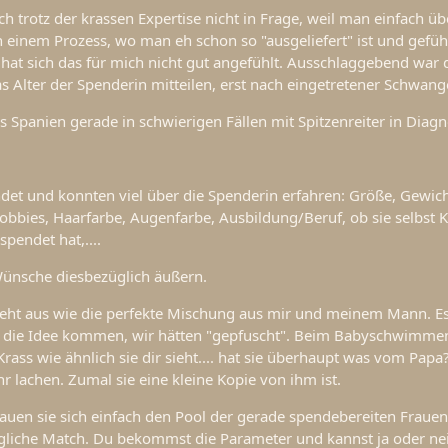
h trotz der krassen Expertise nicht in Frage, weil man einfach ü
in einem Prozess, wo man eh schon so "ausgeliefert" ist und gefühl
, hat sich das für mich nicht gut angefühlt. Ausschlaggebend war 
as Alter der Spenderin mitteilen, erst nach eingetretener Schwang
s Spanien gerade in schwierigen Fällen mit Spitzenreiter in Diagno
ndet und konnten viel über die Spenderin erfahren: Größe, Gewich
Hobbies, Haarfarbe, Augenfarbe, Ausbildung/Beruf, ob sie selbst K
pendet hat,....
ünsche diesbezüglich äußern.
sieht aus wie die perfekte Mischung aus mir und meinem Mann. E
 die Idee kommen, wir hätten "gepfuscht". Beim Babyschwimme
rass wie ähnlich sie dir sieht.... hat sie überhaupt was vom Papa?
r lachen. Zumal sie eine kleine Kopie von ihm ist.
hauen sie sich einfach den Pool der gerade spendebereiten Fraue
liche Match. Du bekommst die Parameter und kannst ja oder ne