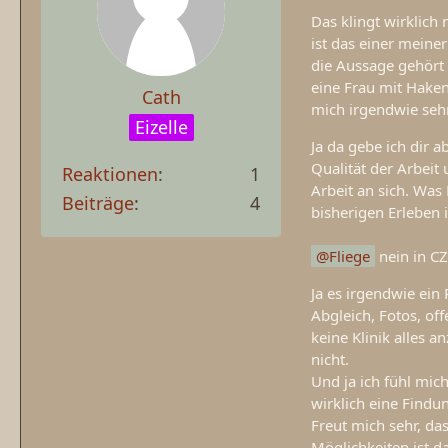
Das klingt wirklich
ist das einer mein
die Aussage gehört 
eine Frau mit Haken
Cath
mich irgendwie sehr
Eizelle
Ja da gebe ich dir 
Qualität der Arbeit 
Reaktionen
1
Arbeit an sich. Was
Beiträge
4
bisherigen Erleben 
Fliege
nein in CZ
Ja es irgendwie ein
Abgleich, Fotos, of
keine Klinik alles a
nicht.
Und ja ich fühl mich
wirklich eine Findu
Freut mich sehr, das
Möglichkeiten ist da