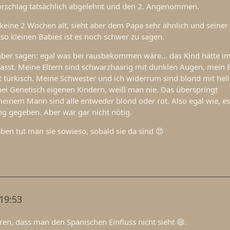
orschlag tatsächlich abgelehnt und den 2. Angenommen.
keine 2 Wochen alt, sieht aber dem Papa sehr ähnlich und seiner
 so kleinen Babies ist es noch schwer zu sagen.
ber sagen: egal was bei rausbekommen wäre... das Kind hätte i
asst. Meine Eltern sind schwarzhaarig mit dunklen Augen, mein 
st türkisch. Meine Schwester und ich widerrum sind blond mit hel
bei Genetisch eigenen Kindern, weiß man nie. Das überspringt
einem Mann sind alle entweder blond oder rot. Also egal wie, es
g gegeben. Aber war gar nicht nötig.
eben tut man sie sowieso, sobald sie da sind 😍
 19:53
en, dass man den Spanischen Einfluss nicht sieht 😄.