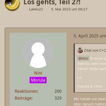
Los gehts, Teil 2?!
Lalelu22
5. Mai 2023 um 08:27
5. April 2025 um
Zitat von C+
Nini
Erstmal Gl
Hast Du denn ein
Deiner Stelle na
Nini
LG
Morula
Claudia & Chris
Reaktionen
200
Beiträge
329
Wir hatten vor zwe
Aber danach hatten