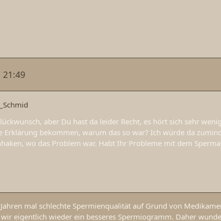
 21:49
C_Schmid
ückwunsch, aber Du hast da leider Recht, es hört sich sehr wenig
e Erklärung bekommen, warum das so war? Ich würde da zumind
chhaken, wo das Problem war. Habt Ihr Probleme mit dem Sperma
i Jahren mal schlechte Spermienqualität auf Grund von Medikame
 wir eigentlich wieder ein besseres Spermiogramm. Daher wunde