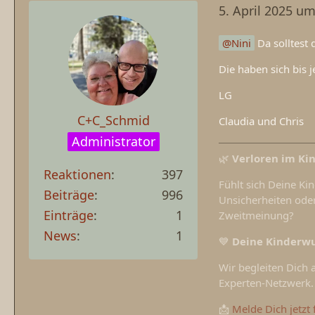
5. April 2025 um
Nini
Da solltest 
Die haben sich bis j
LG
C+C_Schmid
Claudia und Chris
Administrator
🌿
Verloren im Ki
Reaktionen
397
Fühlt sich Deine Ki
Beiträge
996
Unsicherheiten oder
Einträge
1
Zweitmeinung?
News
1
💙
Deine Kinderwu
Wir begleiten Dich
Experten-Netzwerk. 
📩
Melde Dich jetzt 