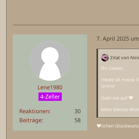
7. April 2025 um
Zitat von Nin
Ihr Lieben,
Heute ist meine 
🩷🩷🩷
Lene1980
4-Zeller
Gebt nie auf ❤️
Mein kleines Wun
Reaktionen
30
Beiträge
58
❤️lichen Glückwun