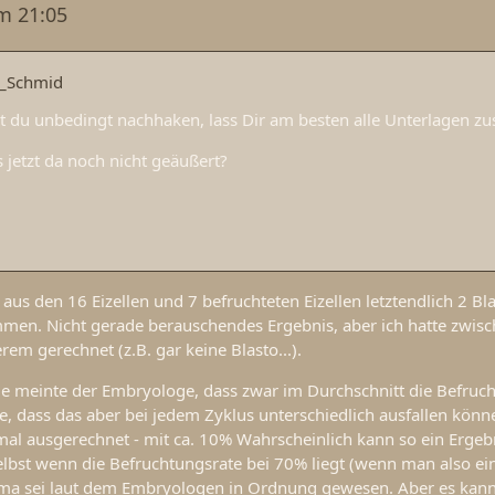
um 21:05
C_Schmid
st du unbedingt nachhaken, lass Dir am besten alle Unterlagen z
s jetzt da noch nicht geäußert?
 aus den 16 Eizellen und 7 befruchteten Eizellen letztendlich 2 Bl
men. Nicht gerade berauschendes Ergebnis, aber ich hatte zwis
em gerechnet (z.B. gar keine Blasto...).
e meinte der Embryologe, dass zwar im Durchschnitt die Befruc
ge, dass das aber bei jedem Zyklus unterschiedlich ausfallen könne
al ausgerechnet - mit ca. 10% Wahrscheinlich kann so ein Ergeb
selbst wenn die Befruchtungsrate bei 70% liegt (wenn man also ei
rma sei laut dem Embryologen in Ordnung gewesen. Aber es kann