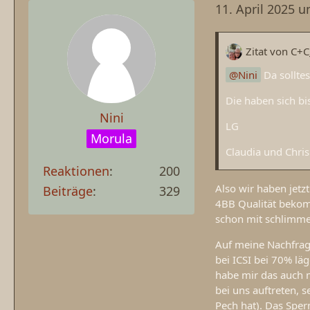
11. April 2025 
Zitat von C+
Nini
Da sollte
Die haben sich bi
Nini
LG
Morula
Claudia und Chris
Reaktionen
200
Also wir haben jetzt
Beiträge
329
4BB Qualität bekom
schon mit schlimmer
Auf meine Nachfrag
bei ICSI bei 70% lä
habe mir das auch m
bei uns auftreten, 
Pech hat). Das Spe