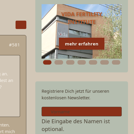
VIDA FERTILITY
INSTITUTE
mehr erfahren
#581
 an.
est an
?
Registriere Dich jetzt für unseren
kostenlosen Newsletter.
Die Eingabe des Namen ist
nten.
optional.
rt mich