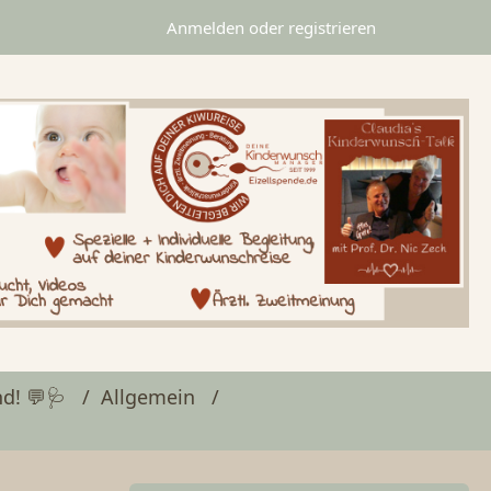
Anmelden oder registrieren
d! 💬🩺
Allgemein