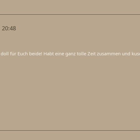
 20:48
 doll für Euch beide! Habt eine ganz tolle Zeit zusammen und kus