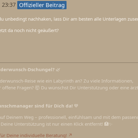
 23:37
Offizieller Beitrag
du unbedingt nachhaken, lass Dir am besten alle Unterlagen zus
etzt da noch nicht geäußert?
nderwunsch-Dschungel?
🌿
nderwunsch-Reise wie ein Labyrinth an? Zu viele Informationen,
 offene Fragen? 🤯 Du wünschst Dir Unterstützung oder eine ärzt
nschmanager sind für Dich da!
💙
 auf Deinem Weg – professionell, einfühlsam und mit dem passe
Deine Unterstützung ist nur einen Klick entfernt! 🏥✨
für Deine individuelle Beratung!