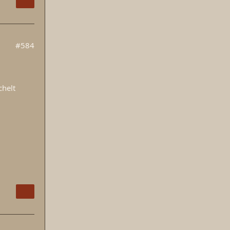
#584
chelt