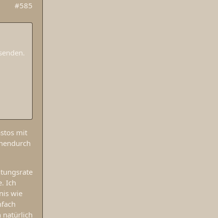
#585
usenden.
astos mit
chendurch
htungsrate
. Ich
nis wie
nfach
 natürlich