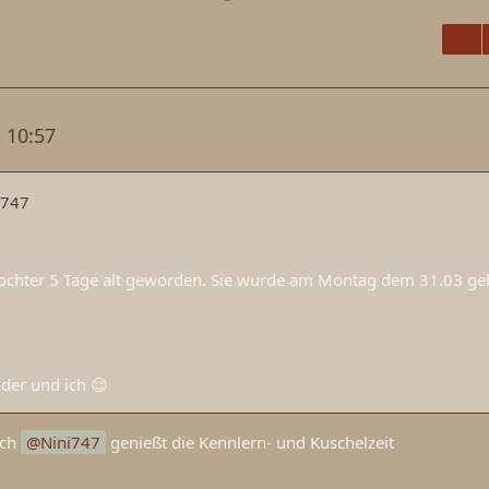
 10:57
i747
Tochter 5 Tage alt geworden. Sie wurde am Montag dem 31.03 g
der und ich 😌
sch
Nini747
genießt die Kennlern- und Kuschelzeit