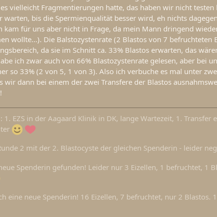
 es vielleicht Fragmentierungen hatte, das haben wir nicht testen 
 warten, bis die Spermienqualität besser wird, eh nichts dageg
n kam für uns aber nicht in Frage, da mein Mann dringend wieder
wollte...). Die Balstozystenrate (2 Blastos von 7 befruchteten E
ngsbereich, da sie im Schnitt ca. 33% Blastos erwarten, das wäre
habe ich zwar auch von 66% Blastozystenrate gelesen, aber bei u
er so 33% (2 von 5, 1 von 3). Also ich verbuche es mal unter zwe
ss wir dann bei einem der zwei Transfere der Blastos ausnahmswe
!
1. EZS in der Aagaard Klinik in DK, lange Wartezeit, 1. Transfer e
hter
Runde 2 mit der 2. Blastocyste der gleichen Spenderin - leider ne
neue Spenderin gefunden! Leider nur 3 Eizellen, 1 befruchtet, 1 Bl
h eine neue Spenderin! 16 Eizellen, 7 befruchtet, nur 2 Blastos. 1