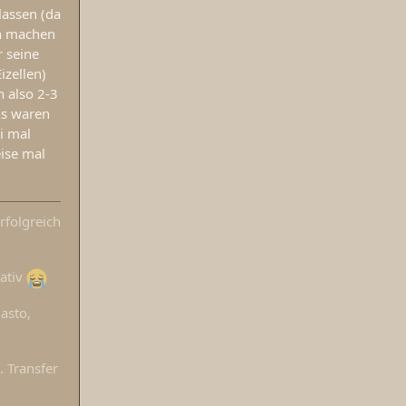
lassen (da
en machen
 seine
izellen)
n also 2-3
ns waren
i mal
ise mal
rfolgreich
gativ
asto,
. Transfer