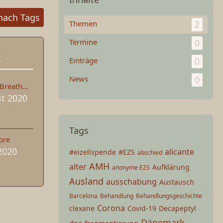
nach Tags
Themen
2
Termine
0
t
Einträge
0
News
0
HappyBabyBreathing
st 2020
Tags
bre
 2020
alicante
#eizellspende
#EZS
abschied
AMH
alter
Aufklärung
anonyme EZS
Ausland
ausschabung
Austausch
Barcelona
Behandlung
Behandlungsgeschichte
Corona
clexane
Covid-19
Decapeptyl
Dänemark