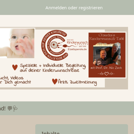
Anmelden oder registrieren
d! 💬🩺
Inhalte