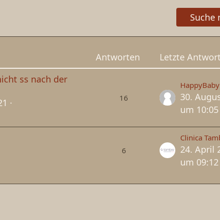
Suche 
Antworten
Letzte Antwor
icht ss nach der
30. Augu
16
21
um 10:05
Clinica Tam
24. April
6
um 09:12