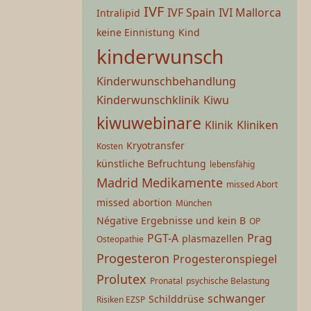
IVF
IVF Spain
IVI Mallorca
Intralipid
keine Einnistung
Kind
kinderwunsch
Kinderwunschbehandlung
Kinderwunschklinik
Kiwu
kiwuwebinare
Klinik
Kliniken
Kryotransfer
Kosten
künstliche Befruchtung
lebensfähig
Madrid
Medikamente
missed Abort
missed abortion
München
Négative Ergebnisse und kein B
OP
PGT-A
Prag
plasmazellen
Osteopathie
Progesteron
Progesteronspiegel
Prolutex
Pronatal
psychische Belastung
schwanger
Schilddrüse
Risiken EZSP