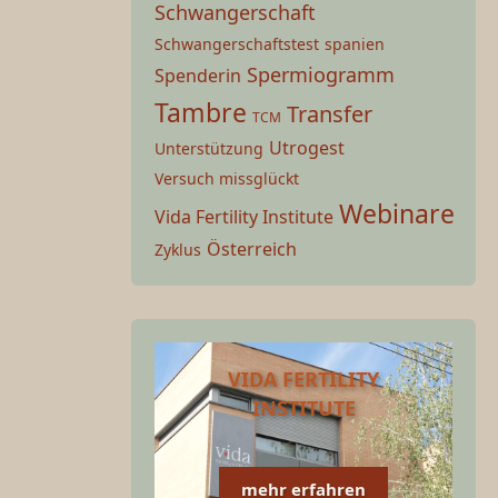
Schwangerschaft
Schwangerschaftstest
spanien
Spermiogramm
Spenderin
Tambre
Transfer
TCM
Utrogest
Unterstützung
Versuch missglückt
Webinare
Vida Fertility Institute
Österreich
Zyklus
VIDA FERTILITY
INSTITUTE
mehr erfahren