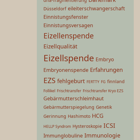
dna-fragmentierung
eileiterschwangerschaft
Düsseldorf
Einnistungsfenster
Einnistungsversagen
Eizellenspende
Eizellqualität
Eizellspende
Embryo
Erfahrungen
Embryonenspende
EZS
fehlgeburt
finnland
FERTTY
FG
Follikel
Frischtransfer
Frischtransfer Kryo EZS
Gebärmutterschleimhaut
Gebärmutterspiegelung
Genetik
HCG
Gerinnung
Hashimoto
ICSI
Hysteroskopie
HELLP Syndrom
Immunologie
Immunglobuline