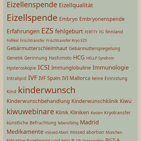
Eizellenspende
Eizellqualität
Eizellspende
Embryo
Embryonenspende
EZS
Erfahrungen
fehlgeburt
finnland
FERTTY
FG
Follikel
Frischtransfer
Frischtransfer Kryo EZS
Gebärmutterschleimhaut
Gebärmutterspiegelung
HCG
Genetik
Gerinnung
Hashimoto
HELLP Syndrom
ICSI
Immunologie
Immunglobuline
Hysteroskopie
IVF
IVF Spain
IVI Mallorca
Intralipid
keine Einnistung
kinderwunsch
Kind
Kinderwunschbehandlung
Kinderwunschklinik
Kiwu
kiwuwebinare
Klinik
Kliniken
Kryotransfer
Kosten
Madrid
künstliche Befruchtung
lebensfähig
Medikamente
missed abortion
missed Abort
München
PGT-A
Négative Ergebnisse und kein B
OP
Osteopathie