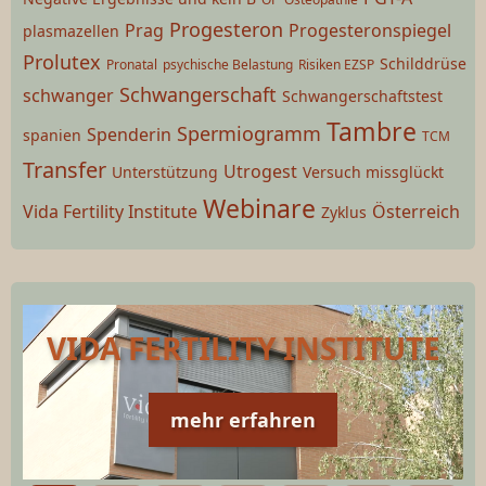
Progesteron
Prag
Progesteronspiegel
plasmazellen
Prolutex
Schilddrüse
Pronatal
psychische Belastung
Risiken EZSP
Schwangerschaft
schwanger
Schwangerschaftstest
Tambre
Spermiogramm
Spenderin
spanien
TCM
Transfer
Utrogest
Unterstützung
Versuch missglückt
Webinare
Vida Fertility Institute
Österreich
Zyklus
VIDA FERTILITY INSTITUTE
mehr erfahren