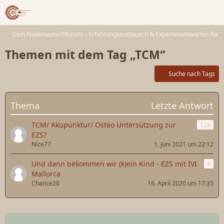
Dein Kinderwunschforum – Erfahrungsaustausch & Expertenantworten für 
Themen mit dem Tag „TCM“
Suche nach Tags
Thema
Letzte Antwort
TCM/ Akupunktur/ Osteo Untersützung zur
128
EZS?
Nice77
1. Juni 2021 um 22:12
Und dann bekommen wir (k)ein Kind - EZS mit IVI
4
Mallorca
Chance20
18. April 2020 um 17:35