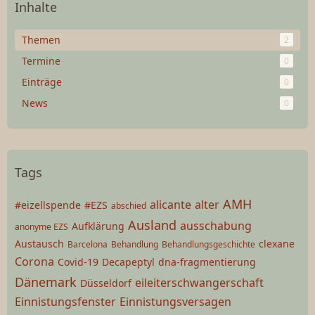
Inhalte
Themen
2
Termine
0
Einträge
0
News
0
Tags
AMH
alicante
alter
#eizellspende
#EZS
abschied
Ausland
ausschabung
Aufklärung
anonyme EZS
Austausch
clexane
Barcelona
Behandlung
Behandlungsgeschichte
Corona
Covid-19
Decapeptyl
dna-fragmentierung
Dänemark
eileiterschwangerschaft
Düsseldorf
Einnistungsfenster
Einnistungsversagen