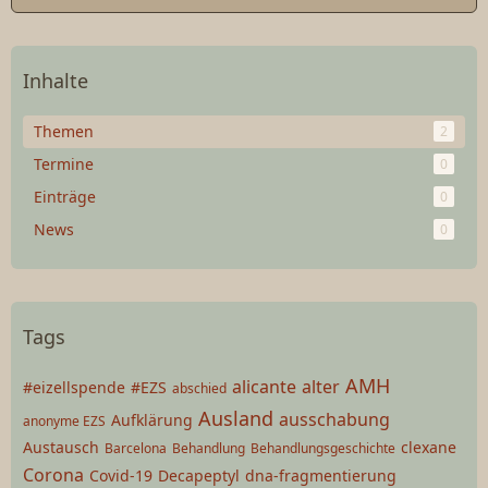
Inhalte
Themen
2
Termine
0
Einträge
0
News
0
Tags
AMH
alicante
alter
#eizellspende
#EZS
abschied
Ausland
ausschabung
Aufklärung
anonyme EZS
Austausch
clexane
Barcelona
Behandlung
Behandlungsgeschichte
Corona
Covid-19
Decapeptyl
dna-fragmentierung