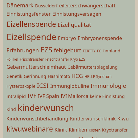
Dänemark
eileiterschwangerschaft
Düsseldorf
Einnistungsfenster
Einnistungsversagen
Eizellenspende
Eizellqualität
Eizellspende
Embryo
Embryonenspende
EZS
Erfahrungen
fehlgeburt
finnland
FERTTY
FG
Follikel
Frischtransfer
Frischtransfer Kryo EZS
Gebärmutterschleimhaut
Gebärmutterspiegelung
HCG
Genetik
Gerinnung
Hashimoto
HELLP Syndrom
ICSI
Immunologie
Immunglobuline
Hysteroskopie
IVF
IVF Spain
IVI Mallorca
Intralipid
keine Einnistung
kinderwunsch
Kind
Kinderwunschbehandlung
Kinderwunschklinik
Kiwu
kiwuwebinare
Klinik
Kliniken
Kryotransfer
Kosten