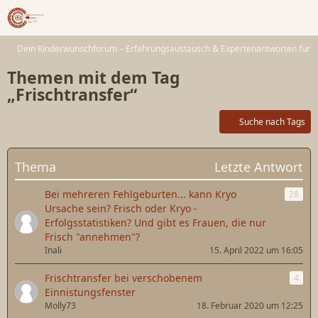
Dein Kinderwunschforum – Erfahrungsaustausch & Expertenantworten für 
Themen mit dem Tag
„Frischtransfer“
Suche nach Tags
Thema
Letzte Antwort
Bei mehreren Fehlgeburten... kann Kryo
28
Ursache sein? Frisch oder Kryo -
Erfolgsstatistiken? Und gibt es Frauen, die nur
Frisch "annehmen"?
Inali
15. April 2022 um 16:05
Frischtransfer bei verschobenem
4
Einnistungsfenster
Molly73
18. Februar 2020 um 12:25