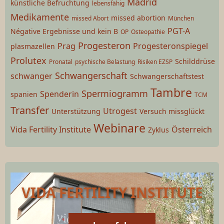
Madrid
künstliche Befruchtung
lebensfähig
Medikamente
missed abortion
missed Abort
München
PGT-A
Négative Ergebnisse und kein B
OP
Osteopathie
Progesteron
Prag
Progesteronspiegel
plasmazellen
Prolutex
Schilddrüse
Pronatal
psychische Belastung
Risiken EZSP
Schwangerschaft
schwanger
Schwangerschaftstest
Tambre
Spermiogramm
Spenderin
spanien
TCM
Transfer
Utrogest
Unterstützung
Versuch missglückt
Webinare
Vida Fertility Institute
Österreich
Zyklus
VIDA FERTILITY INSTITUTE