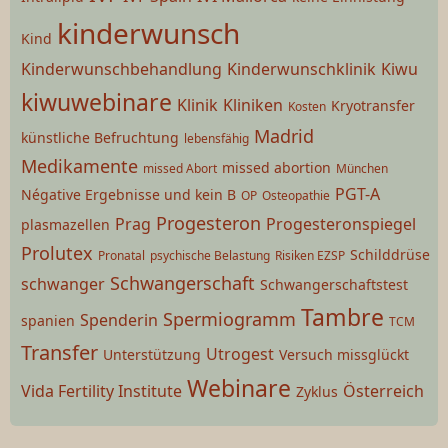
kinderwunsch
Kind
Kinderwunschbehandlung
Kinderwunschklinik
Kiwu
kiwuwebinare
Klinik
Kliniken
Kryotransfer
Kosten
Madrid
künstliche Befruchtung
lebensfähig
Medikamente
missed abortion
missed Abort
München
PGT-A
Négative Ergebnisse und kein B
OP
Osteopathie
Progesteron
Prag
Progesteronspiegel
plasmazellen
Prolutex
Schilddrüse
Pronatal
psychische Belastung
Risiken EZSP
Schwangerschaft
schwanger
Schwangerschaftstest
Tambre
Spermiogramm
Spenderin
spanien
TCM
Transfer
Utrogest
Unterstützung
Versuch missglückt
Webinare
Vida Fertility Institute
Österreich
Zyklus