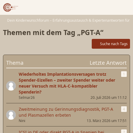
Dein Kinderwunschforum – Erfahrungsaustausch & Expertenantworten für 
Themen mit dem Tag „PGT-A“
Suche nach Tags
Thema
Letzte Antwort
Wiederholtes Implantationsversagen trotz
1
Spender-Eizellen – zweiter Spender weiter oder
neuer Versuch mit HLA-C-kompatibler
Spenderin?
Selmar26
20. Juli 2026 um 11:12
Zweitmeinung zu Gerinnungsdiagnostik, PGT-A
4
und Plasmazellen erbeten
Nini
13. März 2026 um 17:51
ICSI in DE oder direkt PGT-A in Spanien bei
7