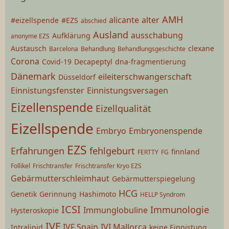
AMH
alicante
alter
#eizellspende
#EZS
abschied
Ausland
ausschabung
Aufklärung
anonyme EZS
Austausch
clexane
Barcelona
Behandlung
Behandlungsgeschichte
Corona
Covid-19
Decapeptyl
dna-fragmentierung
Dänemark
eileiterschwangerschaft
Düsseldorf
Einnistungsfenster
Einnistungsversagen
Eizellenspende
Eizellqualität
Eizellspende
Embryo
Embryonenspende
EZS
Erfahrungen
fehlgeburt
finnland
FERTTY
FG
Follikel
Frischtransfer
Frischtransfer Kryo EZS
Gebärmutterschleimhaut
Gebärmutterspiegelung
HCG
Genetik
Gerinnung
Hashimoto
HELLP Syndrom
ICSI
Immunologie
Immunglobuline
Hysteroskopie
IVF
IVF Spain
IVI Mallorca
Intralipid
keine Einnistung