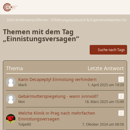
Dein Kinderwunschforum – Erfahrungsaustausch & Expertenantworten für 
Themen mit dem Tag
„Einnistungsversagen“
Suche nach Tags
Thema
Letzte Antwort
Kann Decapeptyl Einnistung verhindern
2
Marli
1. April 2025 um 19:29
Gebärmutterspiegelung - wann sinnvoll?
2
Nini
18. März 2025 um 15:49
Welche Klinik in Prag nach mehrfachen
2
Einnistungsversagen
Tulpe80
7. Oktober 2024 um 08:58