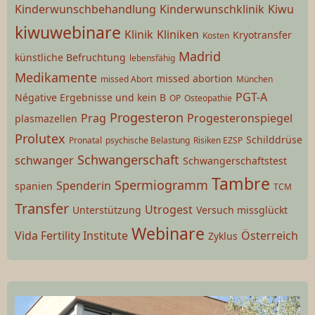
Kinderwunschbehandlung
Kinderwunschklinik
Kiwu
kiwuwebinare
Klinik
Kliniken
Kryotransfer
Kosten
Madrid
künstliche Befruchtung
lebensfähig
Medikamente
missed abortion
missed Abort
München
PGT-A
Négative Ergebnisse und kein B
OP
Osteopathie
Progesteron
Prag
Progesteronspiegel
plasmazellen
Prolutex
Schilddrüse
Pronatal
psychische Belastung
Risiken EZSP
Schwangerschaft
schwanger
Schwangerschaftstest
Tambre
Spermiogramm
Spenderin
spanien
TCM
Transfer
Utrogest
Unterstützung
Versuch missglückt
Webinare
Vida Fertility Institute
Österreich
Zyklus