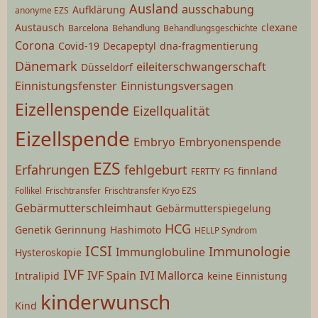
Ausland
ausschabung
Aufklärung
anonyme EZS
Austausch
clexane
Barcelona
Behandlung
Behandlungsgeschichte
Corona
Covid-19
Decapeptyl
dna-fragmentierung
Dänemark
eileiterschwangerschaft
Düsseldorf
Einnistungsfenster
Einnistungsversagen
Eizellenspende
Eizellqualität
Eizellspende
Embryo
Embryonenspende
EZS
Erfahrungen
fehlgeburt
finnland
FERTTY
FG
Follikel
Frischtransfer
Frischtransfer Kryo EZS
Gebärmutterschleimhaut
Gebärmutterspiegelung
HCG
Genetik
Gerinnung
Hashimoto
HELLP Syndrom
ICSI
Immunologie
Immunglobuline
Hysteroskopie
IVF
IVF Spain
IVI Mallorca
Intralipid
keine Einnistung
kinderwunsch
Kind