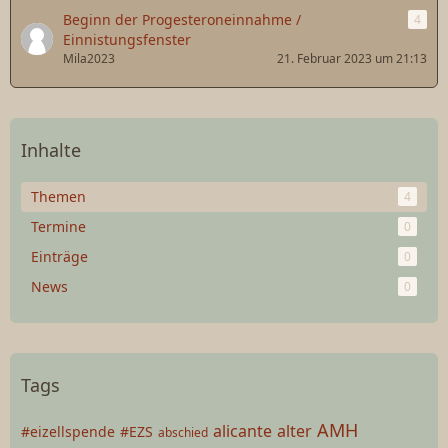
Beginn der Progesteroneinnahme /
4
Einnistungsfenster
Mila2023
21. Februar 2023 um 21:13
Inhalte
Themen
4
Termine
0
Einträge
0
News
0
Tags
AMH
alicante
alter
#eizellspende
#EZS
abschied