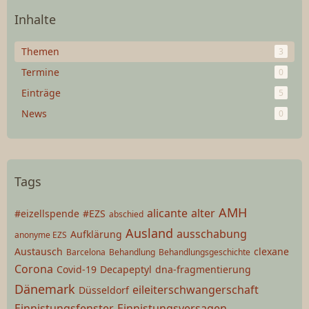
Inhalte
Themen
3
Termine
0
Einträge
5
News
0
Tags
AMH
alicante
alter
#eizellspende
#EZS
abschied
Ausland
ausschabung
Aufklärung
anonyme EZS
Austausch
clexane
Barcelona
Behandlung
Behandlungsgeschichte
Corona
Covid-19
Decapeptyl
dna-fragmentierung
Dänemark
eileiterschwangerschaft
Düsseldorf
Einnistungsfenster
Einnistungsversagen