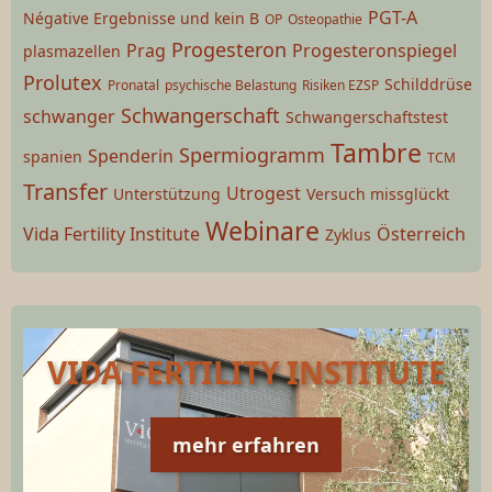
PGT-A
Négative Ergebnisse und kein B
OP
Osteopathie
Progesteron
Prag
Progesteronspiegel
plasmazellen
Prolutex
Schilddrüse
Pronatal
psychische Belastung
Risiken EZSP
Schwangerschaft
schwanger
Schwangerschaftstest
Tambre
Spermiogramm
Spenderin
spanien
TCM
Transfer
Utrogest
Unterstützung
Versuch missglückt
Webinare
Vida Fertility Institute
Österreich
Zyklus
VIDA FERTILITY INSTITUTE
mehr erfahren