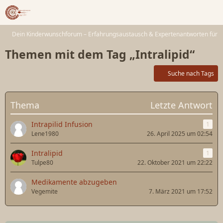
Dein Kinderwunschforum – Erfahrungsaustausch & Expertenantworten für 
Themen mit dem Tag „Intralipid“
Suche nach Tags
Thema
Letzte Antwort
Intrapilid Infusion
1
Lene1980
26. April 2025 um 02:54
Intralipid
1
Tulpe80
22. Oktober 2021 um 22:22
Medikamente abzugeben
Vegemite
7. März 2021 um 17:52