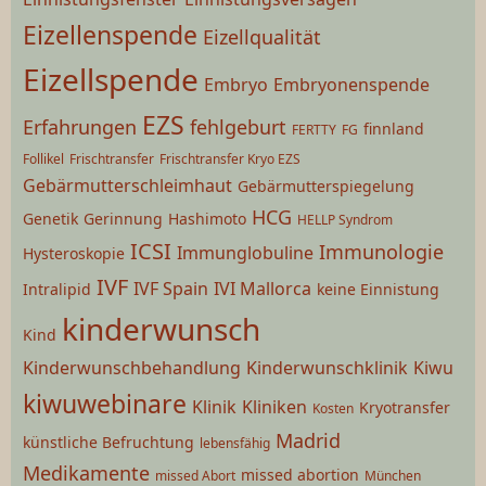
Eizellenspende
Eizellqualität
Eizellspende
Embryo
Embryonenspende
EZS
Erfahrungen
fehlgeburt
finnland
FERTTY
FG
Follikel
Frischtransfer
Frischtransfer Kryo EZS
Gebärmutterschleimhaut
Gebärmutterspiegelung
HCG
Genetik
Gerinnung
Hashimoto
HELLP Syndrom
ICSI
Immunologie
Immunglobuline
Hysteroskopie
IVF
IVF Spain
IVI Mallorca
Intralipid
keine Einnistung
kinderwunsch
Kind
Kinderwunschbehandlung
Kinderwunschklinik
Kiwu
kiwuwebinare
Klinik
Kliniken
Kryotransfer
Kosten
Madrid
künstliche Befruchtung
lebensfähig
Medikamente
missed abortion
missed Abort
München