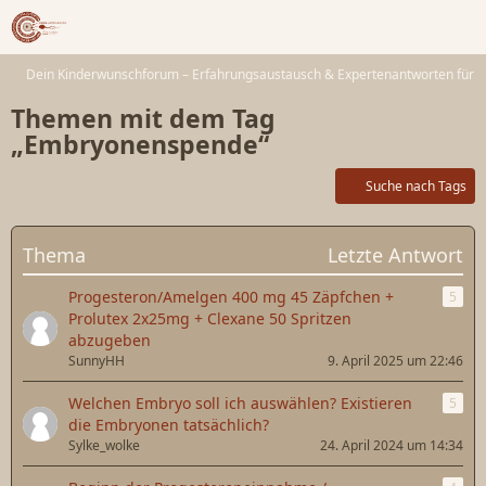
Dein Kinderwunschforum – Erfahrungsaustausch & Expertenantworten für 
Themen mit dem Tag
„Embryonenspende“
Suche nach Tags
Thema
Letzte Antwort
Progesteron/Amelgen 400 mg 45 Zäpfchen +
5
Prolutex 2x25mg + Clexane 50 Spritzen
abzugeben
SunnyHH
9. April 2025 um 22:46
Welchen Embryo soll ich auswählen? Existieren
5
die Embryonen tatsächlich?
Sylke_wolke
24. April 2024 um 14:34