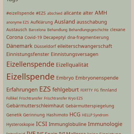
AMH
alicante
alter
#eizellspende
#EZS
abschied
Ausland
ausschabung
Aufklärung
anonyme EZS
Austausch
clexane
Barcelona
Behandlung
Behandlungsgeschichte
Corona
Covid-19
Decapeptyl
dna-fragmentierung
Dänemark
eileiterschwangerschaft
Düsseldorf
Einnistungsfenster
Einnistungsversagen
Eizellenspende
Eizellqualität
Eizellspende
Embryo
Embryonenspende
EZS
Erfahrungen
fehlgeburt
finnland
FERTTY
FG
Follikel
Frischtransfer
Frischtransfer Kryo EZS
Gebärmutterschleimhaut
Gebärmutterspiegelung
HCG
Genetik
Gerinnung
Hashimoto
HELLP Syndrom
ICSI
Immunologie
Immunglobuline
Hysteroskopie
IVF