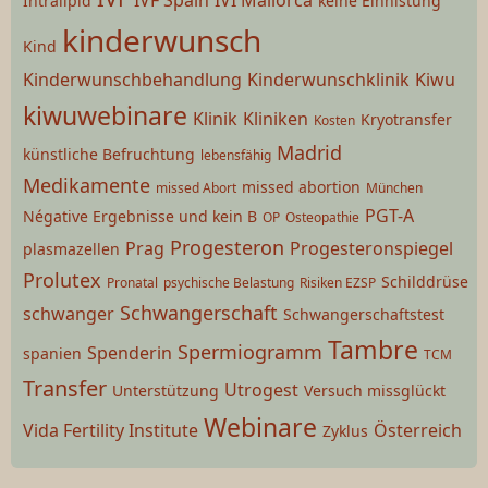
IVF Spain
IVI Mallorca
Intralipid
keine Einnistung
kinderwunsch
Kind
Kinderwunschbehandlung
Kinderwunschklinik
Kiwu
kiwuwebinare
Klinik
Kliniken
Kryotransfer
Kosten
Madrid
künstliche Befruchtung
lebensfähig
Medikamente
missed abortion
missed Abort
München
PGT-A
Négative Ergebnisse und kein B
OP
Osteopathie
Progesteron
Prag
Progesteronspiegel
plasmazellen
Prolutex
Schilddrüse
Pronatal
psychische Belastung
Risiken EZSP
Schwangerschaft
schwanger
Schwangerschaftstest
Tambre
Spermiogramm
Spenderin
spanien
TCM
Transfer
Utrogest
Unterstützung
Versuch missglückt
Webinare
Vida Fertility Institute
Österreich
Zyklus