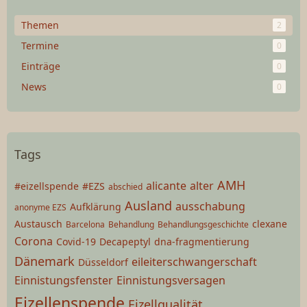
Themen
2
Termine
0
Einträge
0
News
0
Tags
AMH
alicante
alter
#eizellspende
#EZS
abschied
Ausland
ausschabung
Aufklärung
anonyme EZS
Austausch
clexane
Barcelona
Behandlung
Behandlungsgeschichte
Corona
Covid-19
Decapeptyl
dna-fragmentierung
Dänemark
eileiterschwangerschaft
Düsseldorf
Einnistungsfenster
Einnistungsversagen
Eizellenspende
Eizellqualität