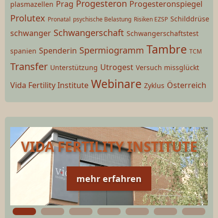
Progesteron
Prag
Progesteronspiegel
plasmazellen
Prolutex
Schilddrüse
Pronatal
psychische Belastung
Risiken EZSP
Schwangerschaft
schwanger
Schwangerschaftstest
Tambre
Spermiogramm
Spenderin
spanien
TCM
Transfer
Utrogest
Unterstützung
Versuch missglückt
Webinare
Vida Fertility Institute
Österreich
Zyklus
VIDA FERTILITY INSTITUTE
mehr erfahren