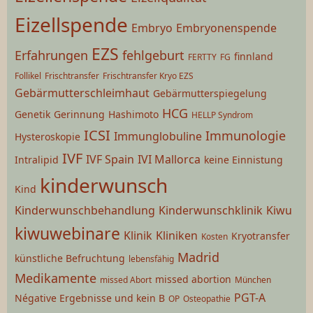
Eizellspende
Embryo
Embryonenspende
EZS
Erfahrungen
fehlgeburt
finnland
FERTTY
FG
Follikel
Frischtransfer
Frischtransfer Kryo EZS
Gebärmutterschleimhaut
Gebärmutterspiegelung
HCG
Genetik
Gerinnung
Hashimoto
HELLP Syndrom
ICSI
Immunologie
Immunglobuline
Hysteroskopie
IVF
IVF Spain
IVI Mallorca
Intralipid
keine Einnistung
kinderwunsch
Kind
Kinderwunschbehandlung
Kinderwunschklinik
Kiwu
kiwuwebinare
Klinik
Kliniken
Kryotransfer
Kosten
Madrid
künstliche Befruchtung
lebensfähig
Medikamente
missed abortion
missed Abort
München
PGT-A
Négative Ergebnisse und kein B
OP
Osteopathie