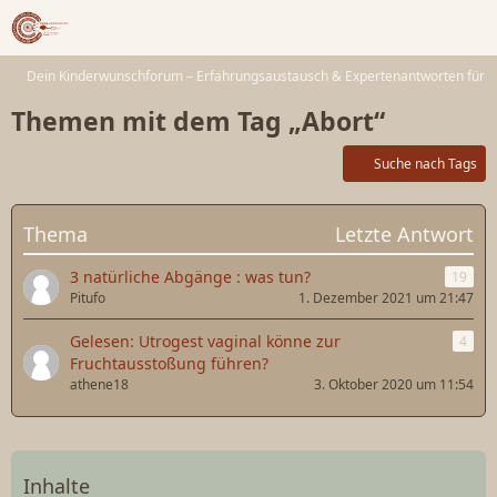
Dein Kinderwunschforum – Erfahrungsaustausch & Expertenantworten für 
Themen mit dem Tag „Abort“
Suche nach Tags
Thema
Letzte Antwort
3 natürliche Abgänge : was tun?
19
Pitufo
1. Dezember 2021 um 21:47
Gelesen: Utrogest vaginal könne zur
4
Fruchtausstoßung führen?
athene18
3. Oktober 2020 um 11:54
Inhalte